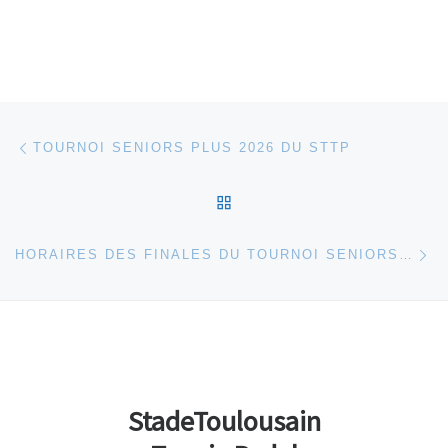
Parcourir les articles
Article précédent
TOURNOI SENIORS PLUS 2026 DU STTP
RETOUR À LA LISTE DES
Ar
HORAIRES DES FINALES DU TOURNOI SENIORS PLUS 2026
StadeToulousain